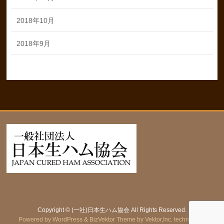
2018年10月
2018年9月
Copyright ©
(一社)日本生ハム協会
All Rights Reserved.
Powered by
WordPress
&
BizVektor Theme
by Vektor,Inc. technology.