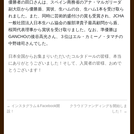
優勝者の田口さんは、スペイン商務省のアナ・マルガリーダ
副大臣から優勝盾、賞状、生ハムの台、生ハム1本を受け取ら
れました。また、同時に芸術的盛付けの賞も受賞され、JCHA
一般社団法人日本生ハム協会の服部津貴子最高顧問から盾、
桜岡代表理事から賞状を受け取りました。なお、準優勝は
GANCHOの後谷高光さん、３位はエル・カミーノ・タマチの
中野雄司さんでした。
日本全国からお集まりいただいたコルタドールの皆様、本当
にありがとうございました！そして、入賞者の皆様、おめで
とうございます！
←
インスタグラム＆Facebook開
クラウドファンディングを開始しま
設！
した！
→