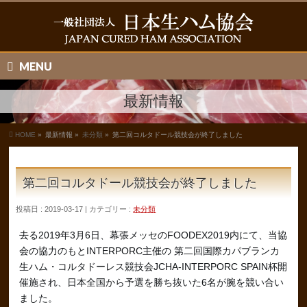
MENU
最新情報
HOME
»
最新情報 »
未分類
»
第二回コルタドール競技会が終了しました
第二回コルタドール競技会が終了しました
投稿日 : 2019-03-17 | カテゴリー :
未分類
去る2019年3月6日、幕張メッセのFOODEX2019内にて、当協
会の協力のもとINTERPORC主催の 第二回国際カパブランカ
生ハム・コルタドーレス競技会JCHA-INTERPORC SPAIN杯開
催施され、日本全国から予選を勝ち抜いた6名が腕を競い合い
ました。